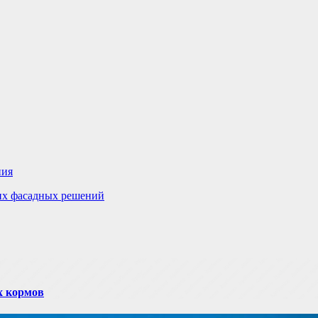
ния
гих фасадных решений
х кормов