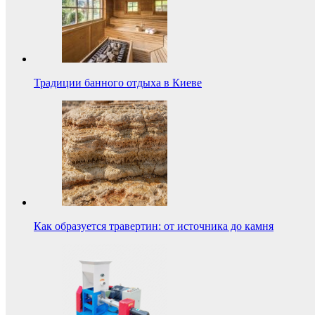
Традиции банного отдыха в Киеве
Как образуется травертин: от источника до камня