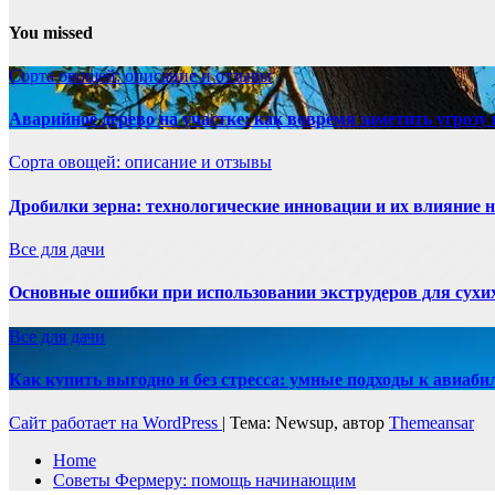
You missed
Сорта овощей: описание и отзывы
Аварийное дерево на участке: как вовремя заметить угрозу 
Сорта овощей: описание и отзывы
Дробилки зерна: технологические инновации и их влияние н
Все для дачи
Основные ошибки при использовании экструдеров для сухи
Все для дачи
Как купить выгодно и без стресса: умные подходы к авиаби
Сайт работает на WordPress
|
Тема: Newsup, автор
Themeansar
Home
Советы Фермеру: помощь начинающим