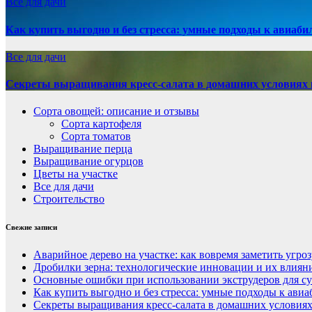
Все для дачи
Как купить выгодно и без стресса: умные подходы к авиаби
Все для дачи
Секреты выращивания кресс-салата в домашних условиях 
Сорта овощей: описание и отзывы
Сорта картофеля
Сорта томатов
Выращивание перца
Выращивание огурцов
Цветы на участке
Все для дачи
Строительство
Свежие записи
Аварийное дерево на участке: как вовремя заметить угроз
Дробилки зерна: технологические инновации и их влиян
Основные ошибки при использовании экструдеров для с
Как купить выгодно и без стресса: умные подходы к ави
Секреты выращивания кресс-салата в домашних условиях