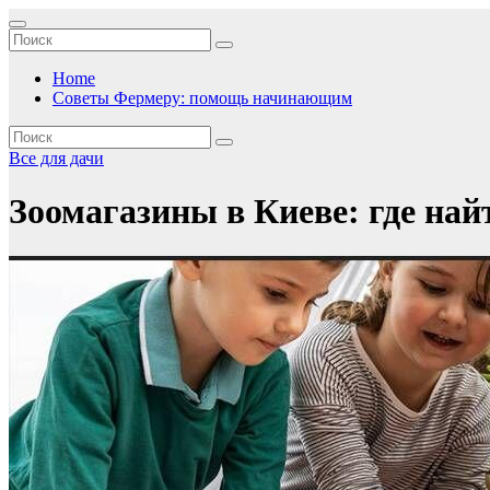
Перейти
к
содержимому
Home
Советы Фермеру: помощь начинающим
Все для дачи
Зоомагазины в Киеве: где на