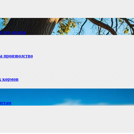
и что делать
а производство
х кормов
летам