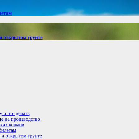
летам
и открытом грунте
у и что делать
ие на производство
ухих кормов
абилетам
 и открытом грунте