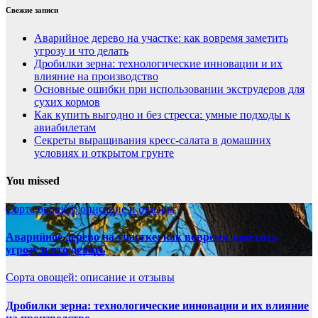
Свежие записи
Аварийное дерево на участке: как вовремя заметить
угрозу и что делать
Дробилки зерна: технологические инновации и их
влияние на производство
Основные ошибки при использовании экструдеров для
сухих кормов
Как купить выгодно и без стресса: умные подходы к
авиабилетам
Секреты выращивания кресс-салата в домашних
условиях и открытом грунте
You missed
Сорта овощей: описание и отзывы
Аварийное дерево на участке: как вовремя заметить
угрозу и что делать
Сорта овощей: описание и отзывы
Дробилки зерна: технологические инновации и их влияние