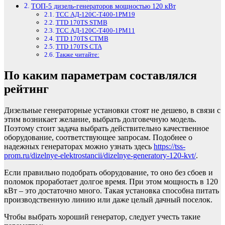
ТОП-5 дизель-генераторов мощностью 120 кВт
ТСС АД-120С-Т400-1РМ19
TTD 170TS STMB
ТСС АД-120С-Т400-1РМ11
TTD 170TS CTMB
TTD 170TS CTA
Также читайте:
По каким параметрам составлялся
рейтинг
Дизельные генераторные установки стоят не дешево, в связи с
этим возникает желание, выбрать долговечную модель.
Поэтому стоит задача выбрать действительно качественное
оборудование, соответствующее запросам. Подобнее о
надежных генераторах можно узнать здесь
https://tss-
prom.ru/dizelnye-elektrostancii/dizelnye-generatory-120-kvt/
.
Если правильно подобрать оборудование, то оно без сбоев и
поломок проработает долгое время. При этом мощность в 120
кВт – это достаточно много. Такая установка способна питать
производственную линию или даже целый дачный поселок.
Чтобы выбрать хороший генератор, следует учесть такие