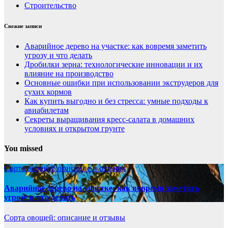
Строительство
Свежие записи
Аварийное дерево на участке: как вовремя заметить
угрозу и что делать
Дробилки зерна: технологические инновации и их
влияние на производство
Основные ошибки при использовании экструдеров для
сухих кормов
Как купить выгодно и без стресса: умные подходы к
авиабилетам
Секреты выращивания кресс-салата в домашних
условиях и открытом грунте
You missed
Сорта овощей: описание и отзывы
Аварийное дерево на участке: как вовремя заметить
угрозу и что делать
Сорта овощей: описание и отзывы