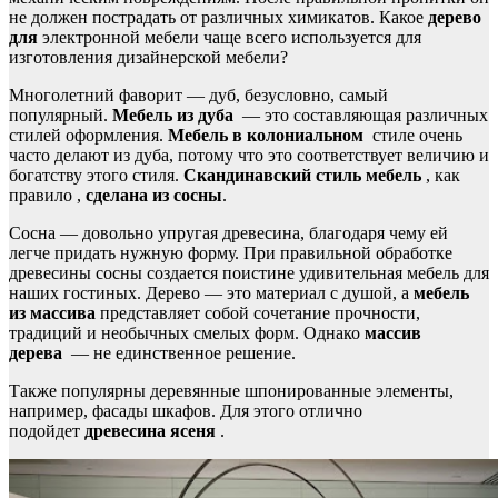
не должен пострадать от различных химикатов. Какое
дерево
для
электронной мебели чаще всего используется для
изготовления дизайнерской мебели?
Многолетний фаворит — дуб, безусловно, самый
популярный.
Мебель из дуба
— это составляющая различных
стилей оформления.
Мебель в колониальном
стиле очень
часто делают из дуба, потому что это соответствует величию и
богатству этого стиля.
Скандинавский стиль
мебель
, как
правило ,
сделана из сосны
.
Сосна — довольно упругая древесина, благодаря чему ей
легче придать нужную форму. При правильной обработке
древесины сосны создается поистине удивительная мебель для
наших гостиных. Дерево — это материал с душой, а
мебель
из массива
представляет собой сочетание прочности,
традиций и необычных смелых форм. Однако
массив
дерева
— не единственное решение.
Также популярны деревянные шпонированные элементы,
например, фасады шкафов.
Для этого отлично
подойдет
древесина ясеня
.