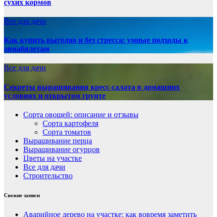
сухих кормов
Все для дачи
Как купить выгодно и без стресса: умные подходы к
авиабилетам
Все для дачи
Секреты выращивания кресс-салата в домашних
условиях и открытом грунте
Сорта овощей: описание и отзывы
Сорта картофеля
Сорта томатов
Выращивание перца
Выращивание огурцов
Цветы на участке
Все для дачи
Строительство
Свежие записи
Аварийное дерево на участке: как вовремя заметить