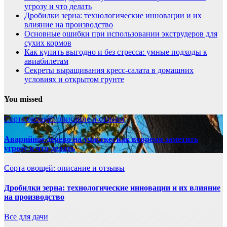
угрозу и что делать
Дробилки зерна: технологические инновации и их
влияние на производство
Основные ошибки при использовании экструдеров для
сухих кормов
Как купить выгодно и без стресса: умные подходы к
авиабилетам
Секреты выращивания кресс-салата в домашних
условиях и открытом грунте
You missed
Сорта овощей: описание и отзывы
Аварийное дерево на участке: как вовремя заметить
угрозу и что делать
Сорта овощей: описание и отзывы
Дробилки зерна: технологические инновации и их влияние
на производство
Все для дачи