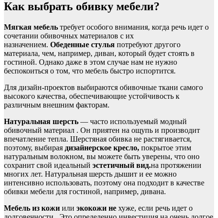
Как выбрать обивку мебели?
Мягкая мебель
требует особого внимания, когда речь идет о
сочетании обивочных материалов с их
назначением.
Обеденные стулья
потребуют другого
материала, чем, например, диван, который будет стоять в
гостиной. Однако даже в этом случае нам не нужно
беспокоиться о том, что мебель быстро испортится.
Для дизайн-проектов выбираются обивочные ткани самого
высокого качества, обеспечивающие устойчивость к
различным внешним факторам.
Натуральная шерсть
— часто используемый модный
обивочный материал
. Он приятен на ощупь и производит
впечатление тепла. Шерстяная обивка не растягивается,
поэтому, выбирая
дизайнерское кресло,
покрытое этим
натуральным волокном, вы можете быть уверены, что оно
сохранит свой идеальный
эстетичный вид.
на протяжении
многих лет. Натуральная шерсть дышит и ее можно
интенсивно использовать, поэтому она подходит в качестве
обивки мебели для гостиной, например, дивана.
Мебель из кожи
или
экокожи не
хуже, если речь идет о
долговечности
. Это определенно инвестиция на очень долгое