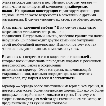
очень высокое давление и вес. Именно поэтому металл —
очень часто используемый компонент
дизайнерских
полок
. Их
прочная конструкция
гарантирует долгий срок
службы. Металл часто встречается в сочетании с другими
материалами. В случае упомянутых стоек это обычно дерево.
А как насчет
каменной мебели
? В их случае также часто
встречаются металлические рамы или
соединения. Натуральный камень, особенно
гранит
это почти
нерушимо. Он превосходит другие каменные материалы
своей необычайной прочностью. Именно поэтому его так
часто используют в ванных комнатах и ​​кухнях.
В салонах мы встретим его в виде столов и
консолей
,
которые восхищают своим природным шармом и роскошной
поверхностью. Также в оформлении
использован
мрамор
. Этот материал, напоминающий
старинные покои, идеально подходит для классических
интерьеров, где
царит блеск и элегантность
.
Мрамор — гораздо более пластичный материал, чем гранит, и
поэтому допускает более интересные формы. Однако он более
подвержен воздействию химикатов и грязи. Поэтому его
скорее используют для
мебели
для
гостиной.
чем те, которые
предназначены для кухни или столовой.