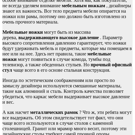
особое внимание отделке мебели. Хотя мы, как покупатели,
не всегда уделяем внимание
мебельным ножкам
, дизайнеры
знают их важность. Все тело предмета мебели опирается на
ножки или рамы, поэтому оно должно быть изготовлено из
очень прочного материала.
Мебельные ножки
могут быть из массива
дерева,
выдерживающего высокое давление
. Параметр
высокого сопротивления давлению гарантирует, что ножки
будут удерживать мебель и предметы, которые мы помещаем в
нее или на нее. Здесь нет правила, такие
мебельные
ножки
могут появиться в случае комода, тумбы под
телевизор, а также обеденных стульев. Но
прочный офисный
стул
чаще всего в его основе стальная конструкция.
Иногда по эстетическим соображениям или просто по
замыслу дизайнера используются смешанные материалы,
такие как алюминий и сталь. Контроль качества позволяет
убедиться, что каркас мебели выдерживает высокое давление
и вес.
А как насчет
металлических рамок
? Что ж, эти ребята могут
все выдержать. Об этом свидетельствует тот факт, что они
чаще всего используются в случае столов с каменной
столешницей. Гранит или мрамор много весит, поэтому эти
дизайнерские столы требуют самой прочной опоры.