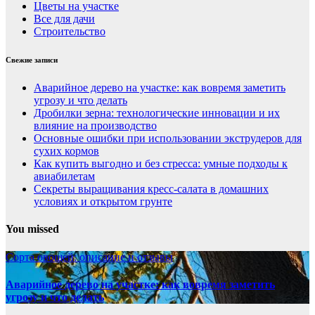
Цветы на участке
Все для дачи
Строительство
Свежие записи
Аварийное дерево на участке: как вовремя заметить
угрозу и что делать
Дробилки зерна: технологические инновации и их
влияние на производство
Основные ошибки при использовании экструдеров для
сухих кормов
Как купить выгодно и без стресса: умные подходы к
авиабилетам
Секреты выращивания кресс-салата в домашних
условиях и открытом грунте
You missed
Сорта овощей: описание и отзывы
Аварийное дерево на участке: как вовремя заметить
угрозу и что делать