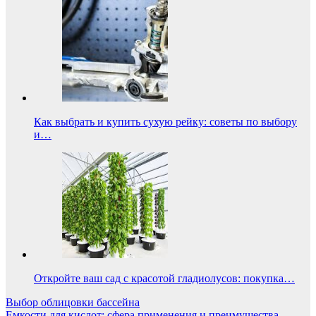
Как выбрать и купить сухую рейку: советы по выбору
и…
Откройте ваш сад с красотой гладиолусов: покупка…
Навигация
Выбор облицовки бассейна
Емкости для кислот: сфера применения и преимущества