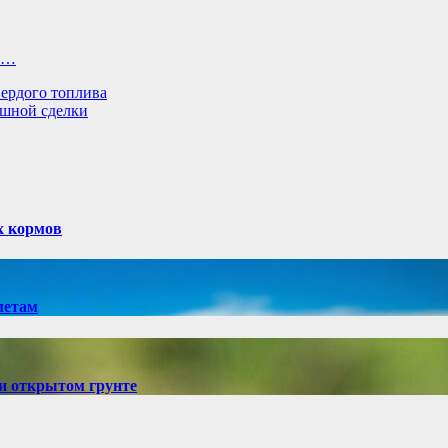
му…
ердого топлива
ешной сделки
х кормов
летам
и открытом грунте