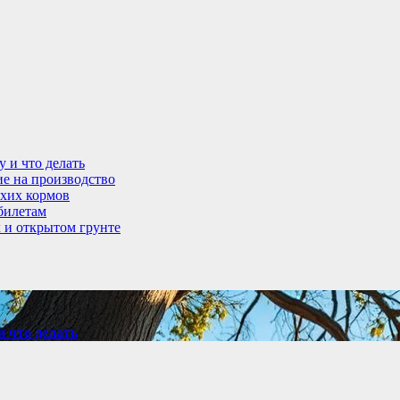
у и что делать
ие на производство
ухих кормов
абилетам
 и открытом грунте
и что делать