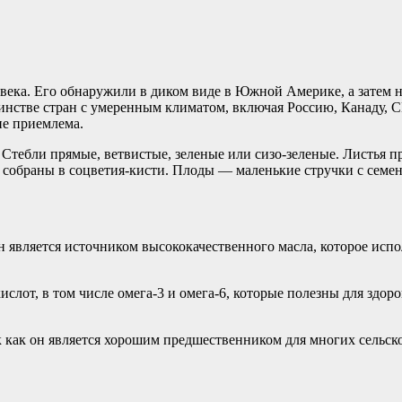
века. Его обнаружили в диком виде в Южной Америке, а затем н
шинстве стран с умеренным климатом, включая Россию, Канаду,
не приемлема.
. Стебли прямые, ветвистые, зеленые или сизо-зеленые. Листья 
 собраны в соцветия-кисти. Плоды — маленькие стручки с семен
Он является источником высококачественного масла, которое ис
от, в том числе омега-3 и омега-6, которые полезны для здоров
ак как он является хорошим предшественником для многих сельс