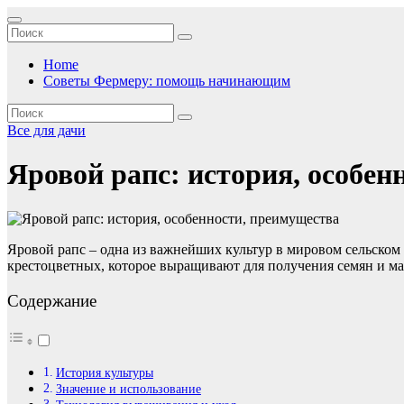
Перейти
к
содержимому
Home
Советы Фермеру: помощь начинающим
Все для дачи
Яровой рапс: история, особен
Яровой рапс – одна из важнейших культур в мировом сельском 
крестоцветных, которое выращивают для получения семян и ма
Содержание
История культуры
Значение и использование