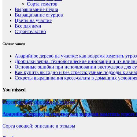
Сорта томатов
Выращивание перца
Выращивание огурцов
Цветы на участке
Все для дачи
Строительство
Свежие записи
Аварийное дерево на участке: как вовремя заметить угроз
Дробилки зерна: технологические инновации и их влиян
Основные ошибки при использовании экструдеров для с
Как купить выгодно и без стресса: умные подходы к ави
Секреты выращивания кресс-салата в домашних условиях
You missed
Сорта овощей: описание и отзывы
Аварийное дерево на участке: как вовремя заметить угрозу 
Сорта овощей: описание и отзывы