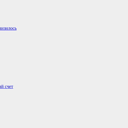
низилось
ий счет