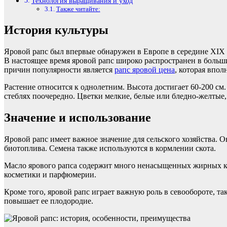
Технология выращивания и уход
Также читайте:
История культуры
Яровой рапс был впервые обнаружен в Европе в середине XIX 
В настоящее время яровой рапс широко распространен в боль
причин популярности является
рапс яровой цена
, которая впол
Растение относится к однолетним. Высота достигает 60-200 см
стеблях поочередно. Цветки мелкие, белые или бледно-желтые,
Значение и использование
Яровой рапс имеет важное значение для сельского хозяйства. 
биотоплива. Семена также используются в кормлении скота.
Масло ярового рапса содержит много ненасыщенных жирных кисл
косметики и парфюмерии.
Кроме того, яровой рапс играет важную роль в севообороте, т
повышает ее плодородие.