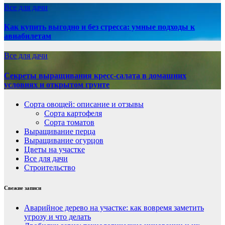
Все для дачи
Как купить выгодно и без стресса: умные подходы к
авиабилетам
Все для дачи
Секреты выращивания кресс-салата в домашних
условиях и открытом грунте
Сорта овощей: описание и отзывы
Сорта картофеля
Сорта томатов
Выращивание перца
Выращивание огурцов
Цветы на участке
Все для дачи
Строительство
Свежие записи
Аварийное дерево на участке: как вовремя заметить
угрозу и что делать