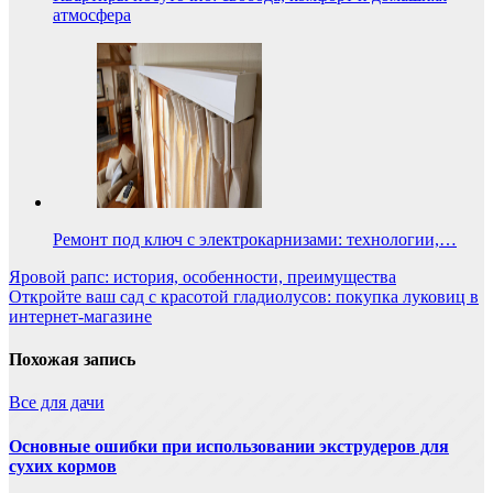
атмосфера
Ремонт под ключ с электрокарнизами: технологии,…
Навигация
Яровой рапс: история, особенности, преимущества
Откройте ваш сад с красотой гладиолусов: покупка луковиц в
по
интернет-магазине
записям
Похожая запись
Все для дачи
Основные ошибки при использовании экструдеров для
сухих кормов