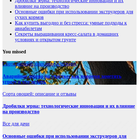
Дробилки зерна: технологические инновации и их
влияние на производство
Основные ошибки при использовании экструдеров для
сухих кормов
Как купить выгодно и без стресса: умные подходы к
авиабилетам
Секреты выращивания кресс-салата в домашних
условиях и открытом грунте
You missed
Сорта овощей: описание и отзывы
Аварийное дерево на участке: как вовремя заметить
угрозу и что делать
Сорта овощей: описание и отзывы
Дробилки зерна: технологические инновации и их влияние
на производство
Все для дачи
Основные ошибки при использовании экструдеров для