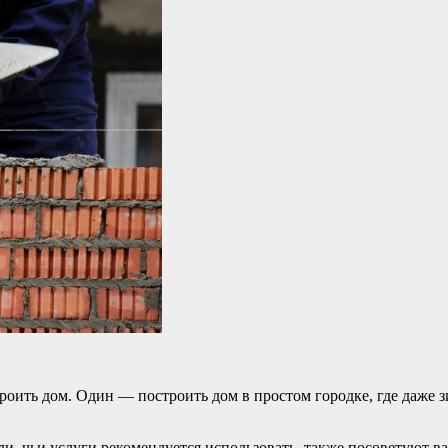
оить дом. Один — построить дом в простом городке, где даже з
, чьи услуги рекомендуется использовать, также посоветуют вам