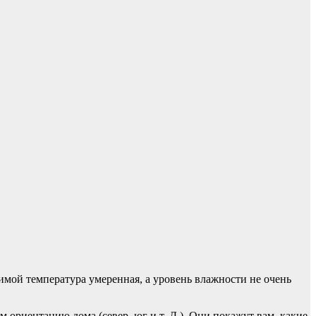
имой температура умеренная, а уровень влажности не очень
 ориентацию дома (север, юг и т. Д.), Они покажут вам, какие