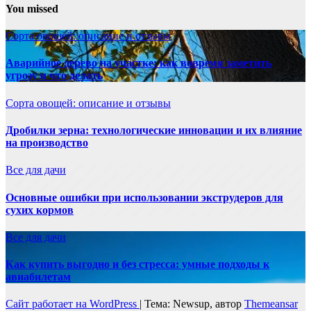
You missed
Сорта овощей: описание и отзывы
Аварийное дерево на участке: как вовремя заметить
угрозу и что делать
Сорта овощей: описание и отзывы
Дробилки зерна: технологические инновации и их влияние
на производство
Все для дачи
Основные ошибки при использовании экструдеров для
сухих кормов
Все для дачи
Как купить выгодно и без стресса: умные подходы к
авиабилетам
Сайт работает на WordPress
|
Тема: Newsup, автор
Themeansar