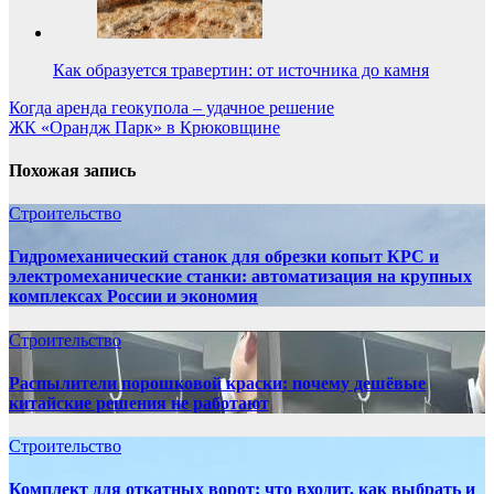
Как образуется травертин: от источника до камня
Навигация
Когда аренда геокупола – удачное решение
ЖК «Орандж Парк» в Крюковщине
по
записям
Похожая запись
Строительство
Гидромеханический станок для обрезки копыт КРС и
электромеханические станки: автоматизация на крупных
комплексах России и экономия
Строительство
Распылители порошковой краски: почему дешёвые
китайские решения не работают
Строительство
Комплект для откатных ворот: что входит, как выбрать и