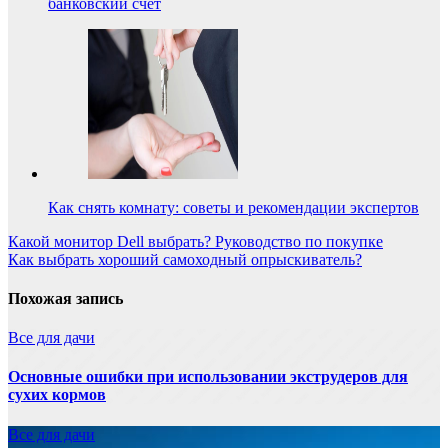
банковский счет
Как снять комнату: советы и рекомендации экспертов
Навигация
Какой монитор Dell выбрать? Руководство по покупке
Как выбрать хороший самоходный опрыскиватель?
по
записям
Похожая запись
Все для дачи
Основные ошибки при использовании экструдеров для
сухих кормов
Все для дачи