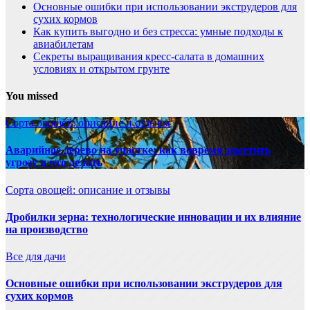
Основные ошибки при использовании экструдеров для
сухих кормов
Как купить выгодно и без стресса: умные подходы к
авиабилетам
Секреты выращивания кресс-салата в домашних
условиях и открытом грунте
You missed
Сорта овощей: описание и отзывы
Аварийное дерево на участке: как вовремя заметить
угрозу и что делать
Сорта овощей: описание и отзывы
Дробилки зерна: технологические инновации и их влияние
на производство
Все для дачи
Основные ошибки при использовании экструдеров для
сухих кормов