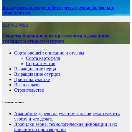
Как купить выгодно и без стресса: умные подходы к
авиабилетам
Все для дачи
Секреты выращивания кресс-салата в домашних
условиях и открытом грунте
Сорта овощей: описание и отзывы
Сорта картофеля
Сорта томатов
Выращивание перца
Выращивание огурцов
Цветы на участке
Все для дачи
Строительство
Свежие записи
Аварийное дерево на участке: как вовремя заметить
угрозу и что делать
Дробилки зерна: технологические инновации и их
влияние на производство