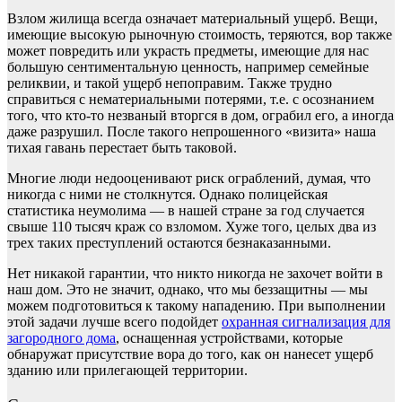
Взлом жилища всегда означает материальный ущерб. Вещи,
имеющие высокую рыночную стоимость, теряются, вор также
может повредить или украсть предметы, имеющие для нас
большую сентиментальную ценность, например семейные
реликвии, и такой ущерб непоправим. Также трудно
справиться с нематериальными потерями, т.е. с осознанием
того, что кто-то незваный вторгся в дом, ограбил его, а иногда
даже разрушил. После такого непрошенного «визита» наша
тихая гавань перестает быть таковой.
Многие люди недооценивают риск ограблений, думая, что
никогда с ними не столкнутся. Однако полицейская
статистика неумолима — в нашей стране за год случается
свыше 110 тысяч краж со взломом. Хуже того, целых два из
трех таких преступлений остаются безнаказанными.
Нет никакой гарантии, что никто никогда не захочет войти в
наш дом. Это не значит, однако, что мы беззащитны — мы
можем подготовиться к такому нападению. При выполнении
этой задачи лучше всего подойдет
охранная сигнализация для
загородного дома
, оснащенная устройствами, которые
обнаружат присутствие вора до того, как он нанесет ущерб
зданию или прилегающей территории.