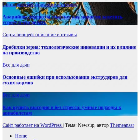
Сорта овощей: описание и отзывы
Аварийное дерево на участке: как вовремя заметить
угрозу и что делать
Сорта овощей: описание и отзывы
Дробилки зерна: технологические инновации и их влияние
на производство
Все для дачи
Основные ошибки при использовании экструдеров для
сухих кормов
Все для дачи
Как купить выгодно и без стресса: умные подходы к
авиабилетам
Сайт работает на WordPress
|
Тема: Newsup, автор
Themeansar
Home