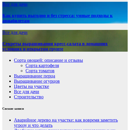
Все для дачи
Как купить выгодно и без стресса: умные подходы к
авиабилетам
Все для дачи
Секреты выращивания кресс-салата в домашних
условиях и открытом грунте
Сорта овощей: описание и отзывы
Сорта картофеля
Сорта томатов
Выращивание перца
Выращивание огурцов
Цветы на участке
Все для дачи
Строительство
Свежие записи
Аварийное дерево на участке: как вовремя заметить
угрозу и что делать