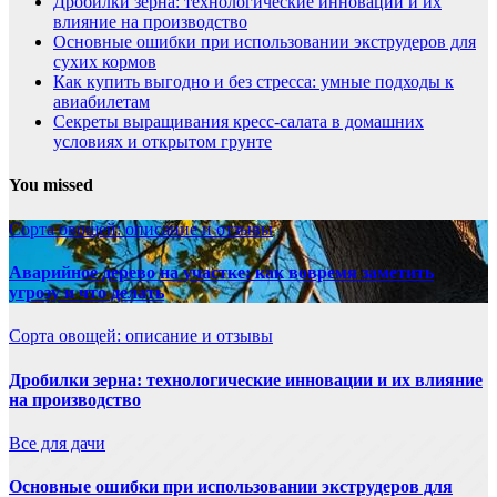
Дробилки зерна: технологические инновации и их
влияние на производство
Основные ошибки при использовании экструдеров для
сухих кормов
Как купить выгодно и без стресса: умные подходы к
авиабилетам
Секреты выращивания кресс-салата в домашних
условиях и открытом грунте
You missed
Сорта овощей: описание и отзывы
Аварийное дерево на участке: как вовремя заметить
угрозу и что делать
Сорта овощей: описание и отзывы
Дробилки зерна: технологические инновации и их влияние
на производство
Все для дачи
Основные ошибки при использовании экструдеров для