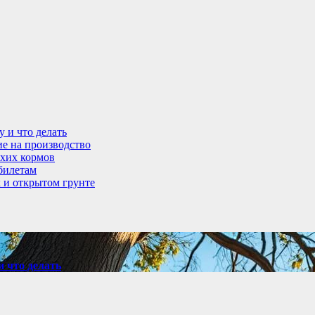
у и что делать
ие на производство
ухих кормов
абилетам
 и открытом грунте
и что делать