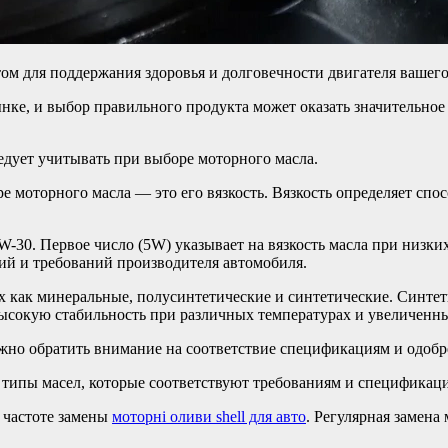
м для поддержания здоровья и долговечности двигателя вашего
ке, и выбор правильного продукта может оказать значительное
едует учитывать при выборе моторного масла.
 моторного масла — это его вязкость. Вязкость определяет спо
W-30. Первое число (5W) указывает на вязкость масла при низких
вий и требований производителя автомобиля.
х как минеральные, полусинтетические и синтетические. Синте
ысокую стабильность при различных температурах и увеличенны
жно обратить внимание на соответствие спецификациям и одобр
типы масел, которые соответствуют требованиям и спецификаци
 частоте замены
моторні оливи shell для авто
. Регулярная замена