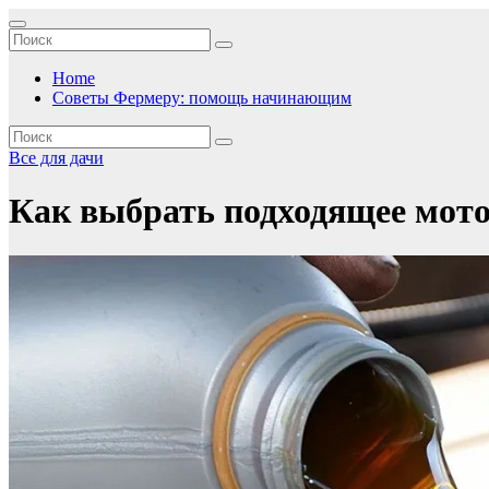
Перейти
к
содержимому
Home
Советы Фермеру: помощь начинающим
Все для дачи
Как выбрать подходящее мото