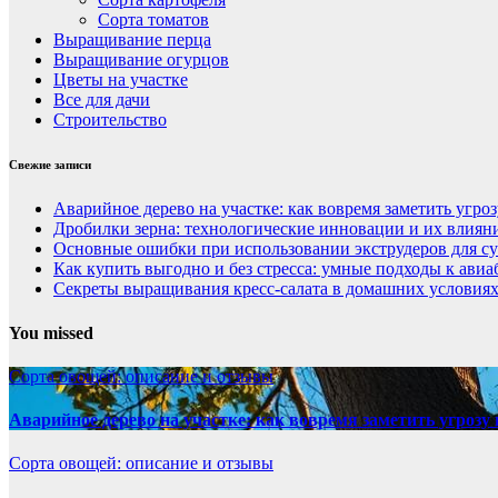
Сорта томатов
Выращивание перца
Выращивание огурцов
Цветы на участке
Все для дачи
Строительство
Свежие записи
Аварийное дерево на участке: как вовремя заметить угроз
Дробилки зерна: технологические инновации и их влиян
Основные ошибки при использовании экструдеров для с
Как купить выгодно и без стресса: умные подходы к ави
Секреты выращивания кресс-салата в домашних условиях
You missed
Сорта овощей: описание и отзывы
Аварийное дерево на участке: как вовремя заметить угрозу 
Сорта овощей: описание и отзывы