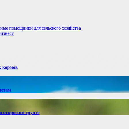
ые помощники для сельского хозяйства
бизнесу
х кормов
летам
и открытом грунте