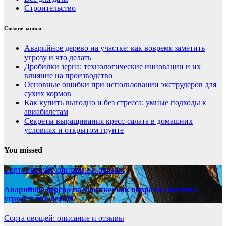
Строительство
Свежие записи
Аварийное дерево на участке: как вовремя заметить
угрозу и что делать
Дробилки зерна: технологические инновации и их
влияние на производство
Основные ошибки при использовании экструдеров для
сухих кормов
Как купить выгодно и без стресса: умные подходы к
авиабилетам
Секреты выращивания кресс-салата в домашних
условиях и открытом грунте
You missed
Сорта овощей: описание и отзывы
Аварийное дерево на участке: как вовремя заметить
угрозу и что делать
Сорта овощей: описание и отзывы