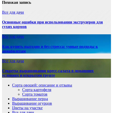
Похожая запись
Все для дачи
Основные ошибки при использовании экструдеров для
сухих кормов
Все для дачи
Как купить выгодно и без стресса: умные подходы к
авиабилетам
Все для дачи
Секреты выращивания кресс-салата в домашних
условиях и открытом грунте
Сорта овощей: описание и отзывы
Сорта картофеля
Сорта томатов
Выращивание перца
Выращивание огурцов
Цветы на участке
Все для дачи