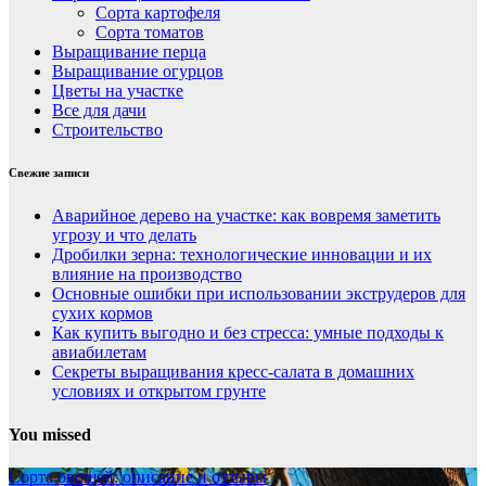
Сорта картофеля
Сорта томатов
Выращивание перца
Выращивание огурцов
Цветы на участке
Все для дачи
Строительство
Свежие записи
Аварийное дерево на участке: как вовремя заметить
угрозу и что делать
Дробилки зерна: технологические инновации и их
влияние на производство
Основные ошибки при использовании экструдеров для
сухих кормов
Как купить выгодно и без стресса: умные подходы к
авиабилетам
Секреты выращивания кресс-салата в домашних
условиях и открытом грунте
You missed
Сорта овощей: описание и отзывы