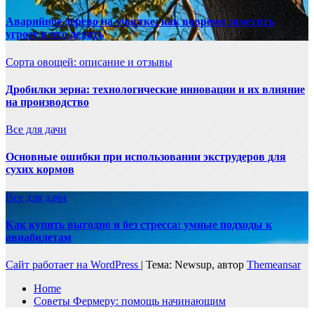
Аварийное дерево на участке: как вовремя заметить
угрозу и что делать
Сорта овощей: описание и отзывы
Дробилки зерна: технологические инновации и их влияние
на производство
Все для дачи
Основные ошибки при использовании экструдеров для
сухих кормов
Все для дачи
Как купить выгодно и без стресса: умные подходы к
авиабилетам
Сайт работает на WordPress
|
Тема: Newsup, автор
Themeansar
Home
Советы Фермеру: помощь начинающим