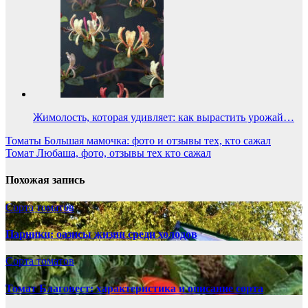
Жимолость, которая удивляет: как вырастить урожай…
Навигация
Томаты Большая мамочка: фото и отзывы тех, кто сажал
Томат Любаша, фото, отзывы тех кто сажал
по
записям
Похожая запись
Сорта томатов
Парники: оазисы жизни среди холодов
Сорта томатов
Томат Благовест: характеристика и описание сорта