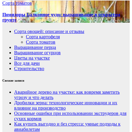
Сорта томатов
Помидоры Балконное чудо: выращивание в открытом
грунте
Сорта овощей: описание и отзывы
Сорта картофеля
Сорта томатов
Выращивание перца
Выращивание огурцов
Цветы на участке
Все для дачи
Строительство
Свежие записи
Аварийное дерево на участке: как вовремя заметить
угрозу и что делать
Дробилки зерна: технологические инновации и их
влияние на производство
Основные ошибки при использовании экструдеров для
сухих кормов
Как купить выгодно и без стресса: умные подходы к
авиабилетам