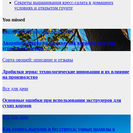
Секреты выращивания кресс-салата в домашних
условиях и открытом грунте
You missed
Сорта овощей: описание и отзывы
Аварийное дерево на участке: как вовремя заметить
угрозу и что делать
Сорта овощей: описание и отзывы
Дробилки зерна: технологические инновации и их влияние
на производство
Все для дачи
Основные ошибки при использовании экструдеров для
сухих кормов
Все для дачи
Как купить выгодно и без стресса: умные подходы к