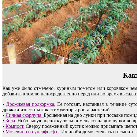
Как
Как уже было отмечено, куриным пометом или коровяком зем
добавить в землю непосредственно перед или во время высадк
•
Дрожжевая подкормка.
Ее готовят, настаивая в течение су
дрожжи известны как стимуляторы роста растений.
•
Яичная скорлупа.
Брошенная на дно лунки при посадке помид
•
Зола.
Небольшую щепотку золы помещают на дно лунки во вре
•
Компост.
Сверху посаженный кустик можно присыпать щепот
•
Мочевина и суперфосфат.
Их необходимо смешать и всыпать в