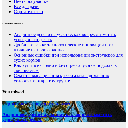
Цветы на участке
Все для дачи
Строительство
Свежие записи
Аварийное дерево на участке: как вовремя заметить
угрозу и что делать
Дробилки зерна: технологические инновации и их
влияние на производство
Основные ошибки при использовании экструдеров для
сухих кормов
Как купить выгодно и без стресса: умные подходы к
авиабилетам
Секреты выращивания кресс-салата в домашних
условиях и открытом грунте
You missed
Сорта овощей: описание и отзывы
Аварийное дерево на участке: как вовремя заметить
угрозу и что делать