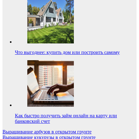
Что выгоднее: купить дом или построить самому
Как быстро получить займ онлайн на карту или
банковский счет
Навигация
Выращивание арбузов в открытом грунте
Выращивание кукурузы в открытом грунте