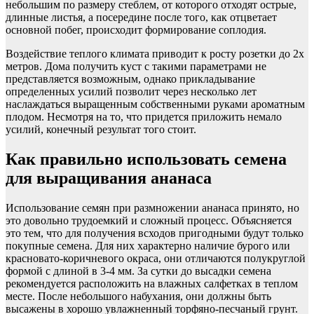
небольшим по размеру стеблем, от которого отходят острые,
длинные листья, а посередине после того, как отцветает
основной побег, происходит формирование соплодия.
Воздействие теплого климата приводит к росту розетки до 2х
метров. Дома получить куст с такими параметрами не
представляется возможным, однако прикладывание
определенных усилий позволит через несколько лет
наслаждаться выращенным собственными руками ароматным
плодом. Несмотря на то, что придется приложить немало
усилий, конечный результат того стоит.
Как правильно использовать семена
для выращивания ананаса
Использование семян при размножении ананаса принято, но
это довольно трудоемкий и сложный процесс. Объясняется
это тем, что для получения всходов пригодными будут только
покупные семена. Для них характерно наличие бурого или
красновато-коричневого окраса, они отличаются полукруглой
формой с длиной в 3-4 мм. За сутки до высадки семена
рекомендуется расположить на влажных салфетках в теплом
месте. После небольшого набухания, они должны быть
высажены в хорошо увлажненный торфяно-песчаный грунт.