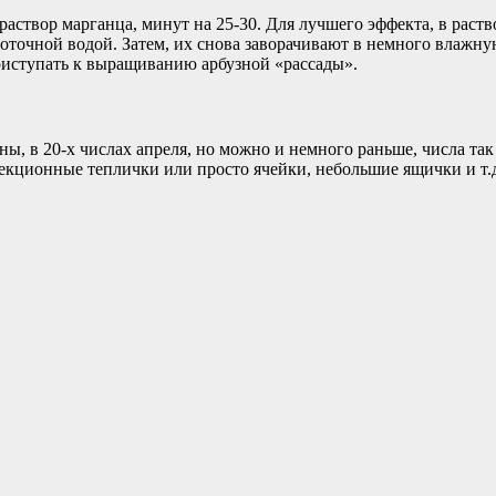
 раствор марганца, минут на 25-30. Для лучшего эффекта, в раст
точной водой. Затем, их снова заворачивают в немного влажную
риступать к выращиванию арбузной «рассады».
ы, в 20-х числах апреля, но можно и немного раньше, числа так 
 секционные теплички или просто ячейки, небольшие ящички и т.