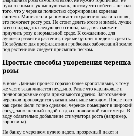
Выращивая розы самостоятельно, не нужно торопиться: не
нужно снимать укрывную ткань, потому что побеги – не знак
того, что у черенка полностью сформирована корневая
система. Мини-теплица помогает сохранению влаги в почве,
это помогает росту роз. Не стоит делать этого и зимой, лучше
всего подождать следующего сезона, когда вы сможете
приучить розу к нормальной среде. К сожалению, для
лучшего развития растения, первые бутоны придется срезать.
Не забудьте: для профилактики грибковых заболеваний землю
под растениями следует присыпать песком.
Простые способы укоренения черенка
розы
В воде. Данный процесс гораздо более кропотливый, к тому
же часто заканчивается неудачно. Разве что карликовые и
почвопокровные сорта приживаются удачно. Заготовление
черенков производится указанным выше методом. После того
как срезы были точно сделаны, черенок помещают в широкий
сосуд, заполненный водой на два с половиной сантиметра. В
воду обязательно добавление стимулятора роста (например,
корневина).
На банку с черенком нужно надеть прозрачный пакет и