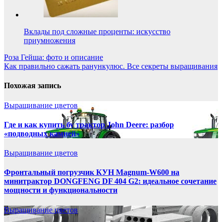
Вклады под сложные проценты: искусство
приумножения
Навигация
Роза Гейша: фото и описание
Как правильно сажать ранункулюс. Все секреты выращивания
по
записям
Похожая запись
Выращивание цветов
Где и как купить бу трактор John Deere: разбор
«подводных камней»
Выращивание цветов
Фронтальный погрузчик КУН Magnum-W600 на
минитрактор DONGFENG DF 404 G2: идеальное сочетание
мощности и функциональности
Выращивание цветов