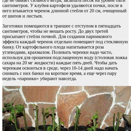
где не бывает сильного ветра, засыпать песок на уровне пяти
сантиметров. У клубня картофеля удаляются почки, после в
него втыкается черенок длинной стебля от 20 см, очищенный
от шипов и листьев.
Заготовки помещаются в траншее с отступом в пятнадцать
сантиметров, чтобы не мешать росту. До двух третей
присыпают стебли почвой. Для создания парникового
эффекта каждый черенок отдельно помещают под стеклянную
банку. От картофельного плода напитывается роза
углеводами, крахмалом. Поливать черенки надо часто,
используя для орошения подслащенную воду (столовая ложка
сахара на 20 мг жидкости) каждые пять дней. Чтобы дать
черенкам освоиться в среде, через 10-14 дней надо начать
снимать с них банки на короткое время, а еще через пару
недель «парники» убирают навсегда.