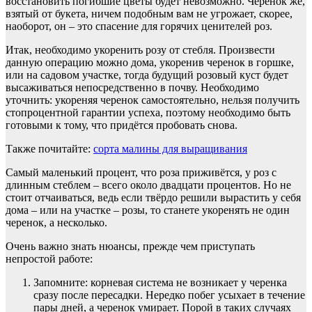
восстановить погибшие цветы будет невозможно. Черенок же,
взятый от букета, ничем подобным вам не угрожает, скорее,
наоборот, он – это спасение для горячих ценителей роз.
Итак, необходимо укоренить розу от стебля. Произвести
данную операцию можно дома, укоренив черенок в горшке,
или на садовом участке, тогда будущий розовый куст будет
высаживаться непосредственно в почву. Необходимо
уточнить: укореняя черенок самостоятельно, нельзя получить
стопроцентной гарантии успеха, поэтому необходимо быть
готовыми к тому, что придётся пробовать снова.
Также почитайте:
сорта малины для выращивания
Самый маленький процент, что роза приживётся, у роз с
длинным стеблем – всего около двадцати процентов. Но не
стоит отчаиваться, ведь если твёрдо решили вырастить у себя
дома – или на участке – розы, то станете укоренять не один
черенок, а несколько.
Очень важно знать нюансы, прежде чем приступать
непростой работе:
Запомните: корневая система не возникает у черенка
сразу после пересадки. Нередко побег усыхает в течение
пары дней, а черенок умирает. Порой в таких случаях