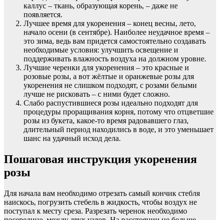
каллус – ткань, образующая корень, – даже не
появляется.
Лучшее время для укоренения – конец весны, лето,
начало осени (в сентябре). Наиболее неудачное время –
это зима, ведь вам придется самостоятельно создавать
необходимые условия: улучшить освещение и
поддерживать влажность воздуха на должном уровне.
Лучшие черенки для укоренения – это красные и
розовые розы, а вот жёлтые и оранжевые розы для
укоренения не слишком подходят, с розами белыми
лучше не рисковать – с ними будет сложно.
Слабо распустившиеся розы идеально подходят для
процедуры проращивания корня, потому что отцветшие
розы из букета, какое-то время радовавшего глаз,
длительный период находились в воде, и это уменьшает
шанс на удачный исход дела.
Пошаговая инструкция укоренения
розы
Для начала вам необходимо отрезать самый кончик стебля
наискось, погрузить стебель в жидкость, чтобы воздух не
поступал к месту среза. Разрезать черенок необходимо
посередине, между двух узлов. На расстоянии не больше