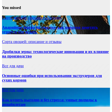
You missed
Сорта овощей: описание и отзывы
Аварийное дерево на участке: как вовремя заметить
угрозу и что делать
Сорта овощей: описание и отзывы
Дробилки зерна: технологические инновации и их влияние
на производство
Все для дачи
Основные ошибки при использовании экструдеров для
сухих кормов
Все для дачи
Как купить выгодно и без стресса: умные подходы к
авиабилетам