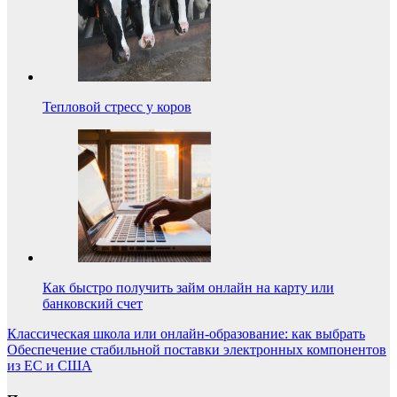
Тепловой стресс у коров
Как быстро получить займ онлайн на карту или
банковский счет
Навигация
Классическая школа или онлайн-образование: как выбрать
Обеспечение стабильной поставки электронных компонентов
по
из ЕС и США
записям