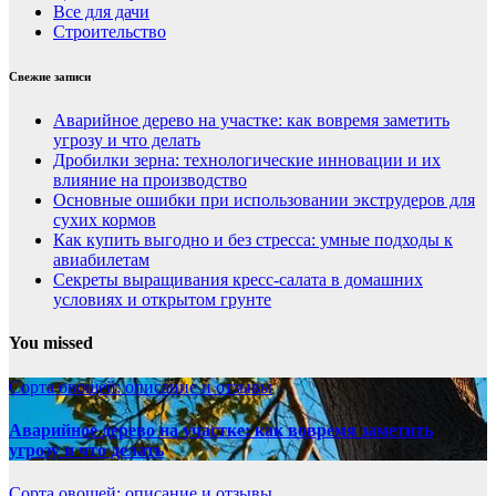
Все для дачи
Строительство
Свежие записи
Аварийное дерево на участке: как вовремя заметить
угрозу и что делать
Дробилки зерна: технологические инновации и их
влияние на производство
Основные ошибки при использовании экструдеров для
сухих кормов
Как купить выгодно и без стресса: умные подходы к
авиабилетам
Секреты выращивания кресс-салата в домашних
условиях и открытом грунте
You missed
Сорта овощей: описание и отзывы
Аварийное дерево на участке: как вовремя заметить
угрозу и что делать
Сорта овощей: описание и отзывы