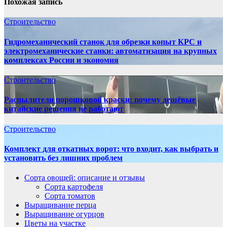
Похожая запись
Строительство
Гидромеханический станок для обрезки копыт КРС и
электромеханические станки: автоматизация на крупных
комплексах России и экономия
Строительство
Распылители порошковой краски: почему дешёвые
китайские решения не работают
Строительство
Комплект для откатных ворот: что входит, как выбрать и
установить без лишних проблем
Сорта овощей: описание и отзывы
Сорта картофеля
Сорта томатов
Выращивание перца
Выращивание огурцов
Цветы на участке