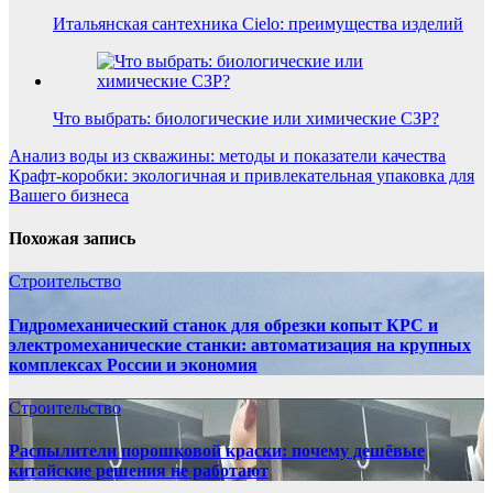
Итальянская сантехника Cielo: преимущества изделий
Что выбрать: биологические или химические СЗР?
Навигация
Анализ воды из скважины: методы и показатели качества
Крафт-коробки: экологичная и привлекательная упаковка для
по
Вашего бизнеса
записям
Похожая запись
Строительство
Гидромеханический станок для обрезки копыт КРС и
электромеханические станки: автоматизация на крупных
комплексах России и экономия
Строительство
Распылители порошковой краски: почему дешёвые
китайские решения не работают