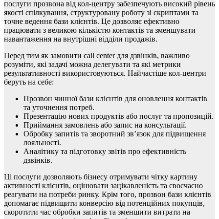
послуги прозвона від кол-центру забезпечують високий рівень
якості спілкування, структуровану роботу зі скриптами та
точне ведення бази клієнтів. Це дозволяє ефективно
працювати з великою кількістю контактів та зменшувати
навантаження на внутрішні відділи продажів.
Перед тим як замовити call center для дзвінків, важливо
розуміти, які задачі можна делегувати та які метрики
результативності використовуються. Найчастіше кол-центри
беруть на себе:
Прозвон чинної бази клієнтів для оновлення контактів
та уточнення потреб.
Презентацію нових продуктів або послуг та пропозицій.
Приймання замовлень або запис на консультації.
Обробку запитів та зворотний зв’язок для підвищення
лояльності.
Аналітику та підготовку звітів про ефективність
дзвінків.
Ці послуги дозволяють бізнесу отримувати чітку картину
активності клієнтів, оцінювати зацікавленість та своєчасно
реагувати на потреби ринку. Крім того, прозвон бази клієнтів
допомагає підвищити конверсію від потенційних покупців,
скоротити час обробки запитів та зменшити витрати на