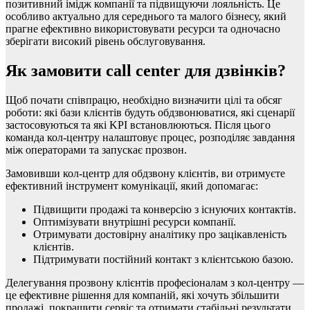
позитивний імідж компанії та підвищуючи лояльність. Це
особливо актуально для середнього та малого бізнесу, який
прагне ефективно використовувати ресурси та одночасно
зберігати високий рівень обслуговування.
Як замовити call center для дзвінків?
Щоб почати співпрацю, необхідно визначити цілі та обсяг
роботи: які бази клієнтів будуть обдзвонюватися, які сценарії
застосовуються та які KPI встановлюються. Після цього
команда кол-центру налаштовує процес, розподіляє завдання
між операторами та запускає прозвон.
Замовивши кол-центр для обдзвону клієнтів, ви отримуєте
ефективний інструмент комунікації, який допомагає:
Підвищити продажі та конверсію з існуючих контактів.
Оптимізувати внутрішні ресурси компанії.
Отримувати достовірну аналітику про зацікавленість
клієнтів.
Підтримувати постійний контакт з клієнтською базою.
Делегування прозвону клієнтів професіоналам з кол-центру —
це ефективне рішення для компаній, які хочуть збільшити
продажі, покращити сервіс та отримати стабільні результати.