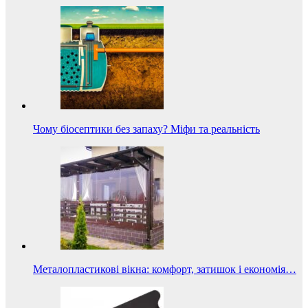
Чому біосептики без запаху? Міфи та реальність
Металопластикові вікна: комфорт, затишок і економія…