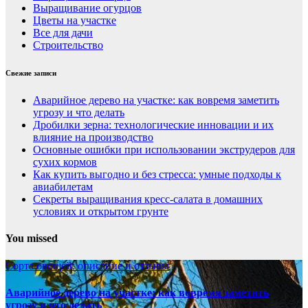
Выращивание огурцов
Цветы на участке
Все для дачи
Строительство
Свежие записи
Аварийное дерево на участке: как вовремя заметить
угрозу и что делать
Дробилки зерна: технологические инновации и их
влияние на производство
Основные ошибки при использовании экструдеров для
сухих кормов
Как купить выгодно и без стресса: умные подходы к
авиабилетам
Секреты выращивания кресс-салата в домашних
условиях и открытом грунте
You missed
Сорта овощей: описание и отзывы
Аварийное дерево на участке: как вовремя заметить
угрозу и что делать