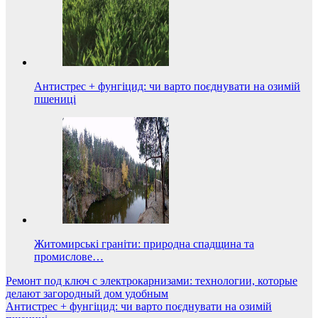
Антистрес + фунгіцид: чи варто поєднувати на озимій
пшениці
Житомирські граніти: природна спадщина та
промислове…
Навигация
Ремонт под ключ с электрокарнизами: технологии, которые
делают загородный дом удобным
по
Антистрес + фунгіцид: чи варто поєднувати на озимій