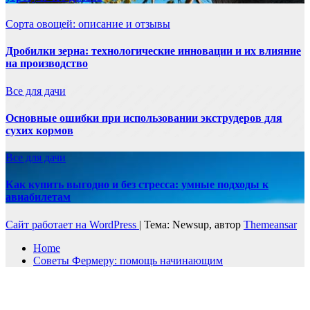
Сорта овощей: описание и отзывы
Дробилки зерна: технологические инновации и их влияние
на производство
Все для дачи
Основные ошибки при использовании экструдеров для
сухих кормов
Все для дачи
Как купить выгодно и без стресса: умные подходы к
авиабилетам
Сайт работает на WordPress
|
Тема: Newsup, автор
Themeansar
Home
Советы Фермеру: помощь начинающим