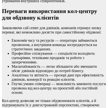
утримання внутрішніх співробітників.
Переваги використання кол-центру
для обдзвону клієнтів
Замовляючи call center для дзвінків, компанія отримує низку
переваг, які неможливо досягти при самостійному обдзвоні:
Економія часу та ресурсів — оператори займаються
прозвоном, а внутрішня команда зосереджується на
стратегічних завданнях.
Професійне спілкування — спеціалісти володіють
сценаріями, техніками продажів та роботи з
запереченнями.
Масштабованість — легко збільшити або зменшити
обсяг дзвінків відповідно до потреб бізнесу.
Аналітика та звітність — прозорі дані про ефективність
дзвінків, конверсії та реакцію клієнтів.
Гнучкі умови співпраці — можливість замовити послуги
прозвона від кол-центру на проєктній або постійній
основі.
Кол-центр дозволяє не тільки обдзвонювати клієнтів, а й
підтримувати їх у довгостроковій перспективі, створюючи