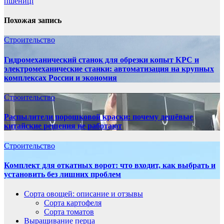
записям
пшениці
Похожая запись
Строительство
Гидромеханический станок для обрезки копыт КРС и
электромеханические станки: автоматизация на крупных
комплексах России и экономия
Строительство
Распылители порошковой краски: почему дешёвые
китайские решения не работают
Строительство
Комплект для откатных ворот: что входит, как выбрать и
установить без лишних проблем
Сорта овощей: описание и отзывы
Сорта картофеля
Сорта томатов
Выращивание перца