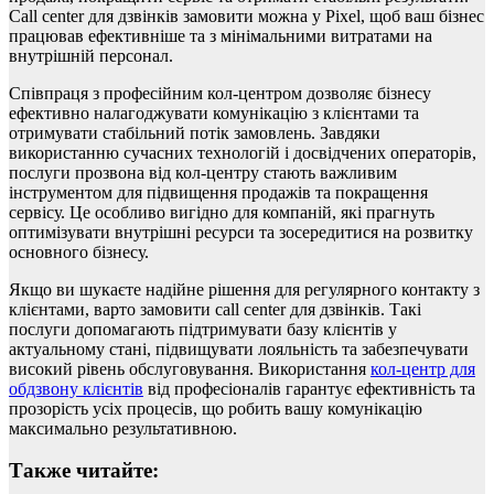
Call center для дзвінків замовити можна у Pixel, щоб ваш бізнес
працював ефективніше та з мінімальними витратами на
внутрішній персонал.
Співпраця з професійним кол-центром дозволяє бізнесу
ефективно налагоджувати комунікацію з клієнтами та
отримувати стабільний потік замовлень. Завдяки
використанню сучасних технологій і досвідчених операторів,
послуги прозвона від кол-центру стають важливим
інструментом для підвищення продажів та покращення
сервісу. Це особливо вигідно для компаній, які прагнуть
оптимізувати внутрішні ресурси та зосередитися на розвитку
основного бізнесу.
Якщо ви шукаєте надійне рішення для регулярного контакту з
клієнтами, варто замовити call center для дзвінків. Такі
послуги допомагають підтримувати базу клієнтів у
актуальному стані, підвищувати лояльність та забезпечувати
високий рівень обслуговування. Використання
кол-центр для
обдзвону клієнтів
від професіоналів гарантує ефективність та
прозорість усіх процесів, що робить вашу комунікацію
максимально результативною.
Также читайте: