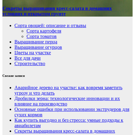
Секреты выращивания кресс-салата в домашних
условиях и открытом грунте
Сорта овощей: описание и отзывы
Сорта картофеля
Сорта томатов
Выращивание перца
Выращивание огурцов
Цветы на участке
Все для дачи
Строительство
Свежие записи
Аварийное дерево на участке: как вовремя заметить
угрозу и что делать
Дробилки зерна: технологические инновации и их
влияние на производство
Основные ошибки при использовании экструдеров для
сухих кормов
Как купить выгодно и без стресса: умные подходы к
авиабилетам
Секреты выращивания кресс-салата в домашних