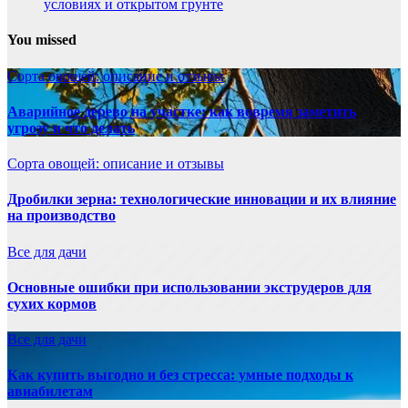
условиях и открытом грунте
You missed
Сорта овощей: описание и отзывы
Аварийное дерево на участке: как вовремя заметить
угрозу и что делать
Сорта овощей: описание и отзывы
Дробилки зерна: технологические инновации и их влияние
на производство
Все для дачи
Основные ошибки при использовании экструдеров для
сухих кормов
Все для дачи
Как купить выгодно и без стресса: умные подходы к
авиабилетам