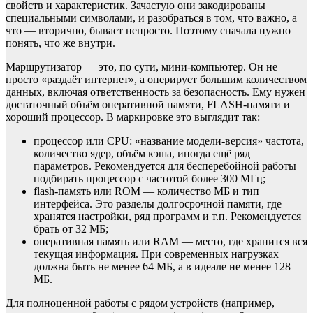
свойств и характеристик. Зачастую они закодированы
специальными символами, и разобраться в том, что важно, а
что — вторично, бывает непросто. Поэтому сначала нужно
понять, что же внутри.
Маршрутизатор — это, по сути, мини-компьютер. Он не
просто «раздаёт интернет», а оперирует большим количеством
данных, включая ответственность за безопасность. Ему нужен
достаточный объём оперативной памяти, FLASH-памяти и
хороший процессор. В маркировке это выглядит так:
процессор или CPU: «название модели-версия» частота,
количество ядер, объём кэша, иногда ещё ряд
параметров. Рекомендуется для бесперебойной работы
подбирать процессор с частотой более 300 МГц;
flash-память или ROM — количество МБ и тип
интерфейса. Это разделы долгосрочной памяти, где
хранятся настройки, ряд программ и т.п. Рекомендуется
брать от 32 МБ;
оперативная память или RAM — место, где хранится вся
текущая информация. При современных нагрузках
должна быть не менее 64 МБ, а в идеале не менее 128
МБ.
Для полноценной работы с рядом устройств (например,