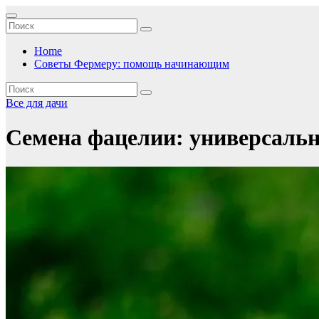
Перейти
к
содержимому
Home
Советы Фермеру: помощь начинающим
Все для дачи
Семена фацелии: универсально