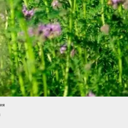
ния
и