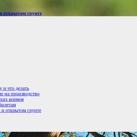
и открытом грунте
у и что делать
ие на производство
ухих кормов
абилетам
 и открытом грунте