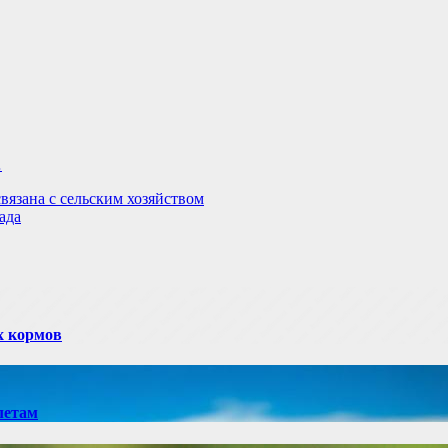
…
вязана с сельским хозяйством
ада
х кормов
летам