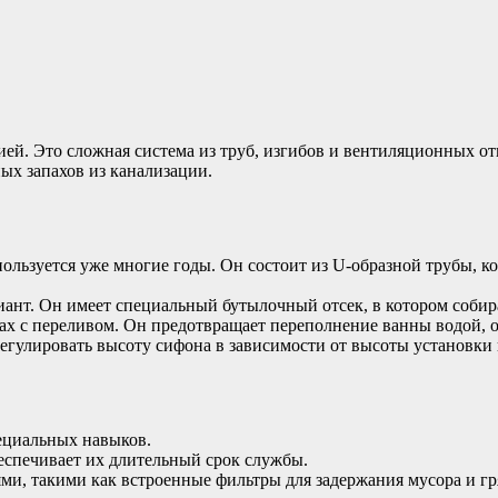
ей. Это сложная система из труб, изгибов и вентиляционных от
ых запахов из канализации.
ользуется уже многие годы. Он состоит из U-образной трубы, ко
т. Он имеет специальный бутылочный отсек, в котором собирае
нах с переливом. Он предотвращает переполнение ванны водой, 
регулировать высоту сифона в зависимости от высоты установки
пециальных навыков.
еспечивает их длительный срок службы.
, такими как встроенные фильтры для задержания мусора и гря