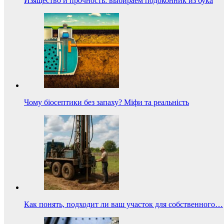
Изящество и прочность: выбираем подоконник из бука
Чому біосептики без запаху? Міфи та реальність
Как понять, подходит ли ваш участок для собственного…