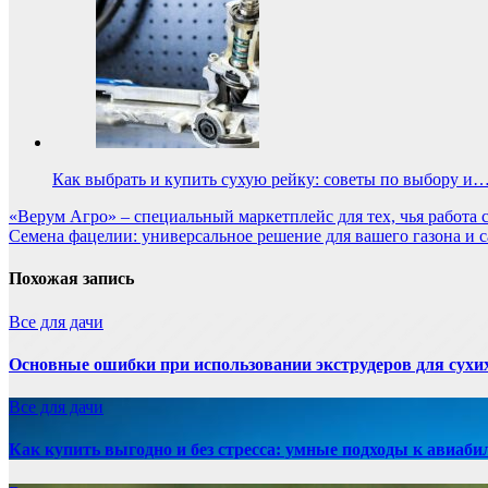
Как выбрать и купить сухую рейку: советы по выбору и
Навигация
«Верум Агро» – специальный маркетплейс для тех, чья работа с
Семена фацелии: универсальное решение для вашего газона и с
по
записям
Похожая запись
Все для дачи
Основные ошибки при использовании экструдеров для сухи
Все для дачи
Как купить выгодно и без стресса: умные подходы к авиаби