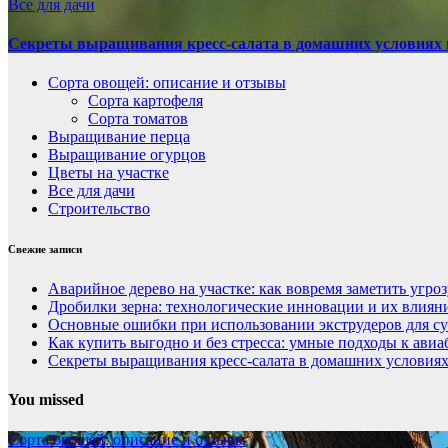
Все для дачи
Секреты выращивания кресс-салата в домашних условиях 
Сорта овощей: описание и отзывы
Сорта картофеля
Сорта томатов
Выращивание перца
Выращивание огурцов
Цветы на участке
Все для дачи
Строительство
Свежие записи
Аварийное дерево на участке: как вовремя заметить угроз
Дробилки зерна: технологические инновации и их влиян
Основные ошибки при использовании экструдеров для с
Как купить выгодно и без стресса: умные подходы к ави
Секреты выращивания кресс-салата в домашних условиях
You missed
Сорта овощей: описание и отзывы