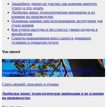
Аварийное дерево на участке: как вовремя заметить
угрозу и что делать
Дробилки зерна: технологические инновации и их
влияние на производство
Основные ошибки при использовании экструдеров для
сухих кормов
Как купить выгодно и без стресса: умные подходы к
авиабилетам
Секреты выращивания кресс-салата в домашних
условиях и открытом грунте
You missed
Сорта овощей: описание и отзывы
Аварийное дерево на участке: как вовремя заметить
угрозу и что делать
Сорта овощей: описание и отзывы
Дробилки зерна: технологические инновации и их влияние
на производство